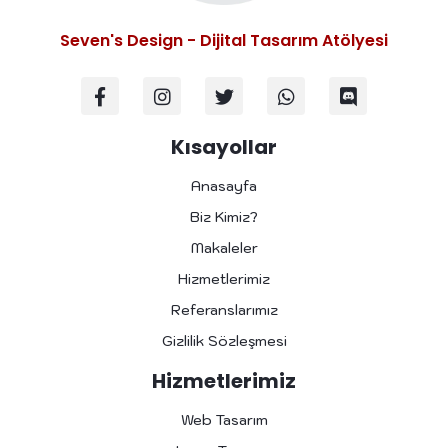
Seven's Design - Dijital Tasarım Atölyesi
F
I
T
W
D
a
n
w
h
i
c
s
i
a
s
e
t
t
t
c
Kısayollar
b
a
t
s
o
o
g
e
a
r
Anasayfa
o
r
r
p
d
k
a
p
Biz Kimiz?
-
m
Makaleler
f
Hizmetlerimiz
Referanslarımız
Gizlilik Sözleşmesi
Hizmetlerimiz
Web Tasarım