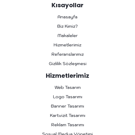
e
t
t
t
c
Kısayollar
b
a
t
s
o
o
g
e
a
r
Anasayfa
o
r
r
p
d
k
a
p
Biz Kimiz?
-
m
Makaleler
f
Hizmetlerimiz
Referanslarımız
Gizlilik Sözleşmesi
Hizmetlerimiz
Web Tasarım
Logo Tasarımı
Banner Tasarımı
Kartvizit Tasarımı
Reklam Tasarımı
Sosyal Medya Yönetimi